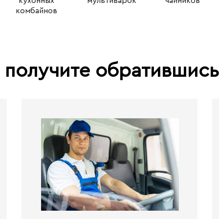
кухонных
мультиварок
чайников
комбайнов
 получите обратившис