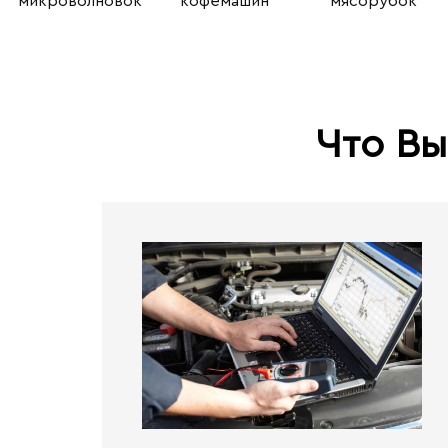
микроволновок
кофемашин
мясорубок
Что Вы