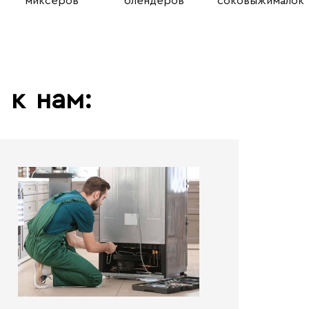
миксеров
блендеров
соковыжималок
ь
к
нам: