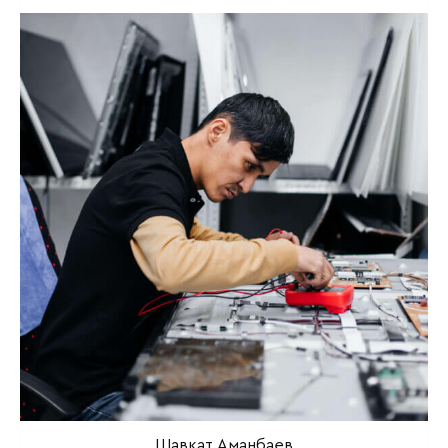
Шавкат Аманбаев