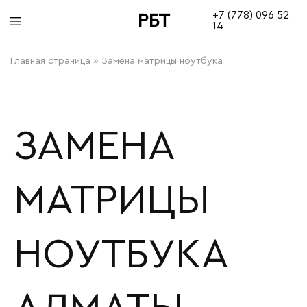
+7 (778) 096 52
РБТ
14
bitovayatehnika
Главная страница
»
Замена матрицы ноутбука
ЗАМЕНА
МАТРИЦЫ
НОУТБУКА