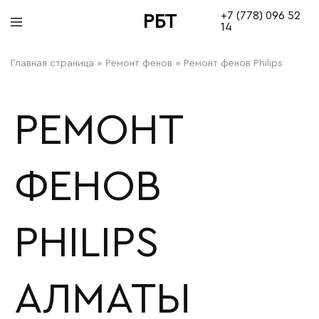
+7 (778) 096 52
РБТ
14
bitovayatehnika
Главная страница
»
Ремонт фенов
»
Ремонт фенов Philips
РЕМОНТ
ФЕНОВ
PHILIPS
АЛМАТЫ