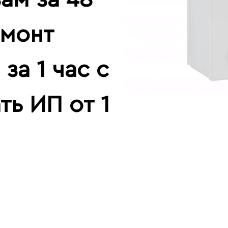
емонт
за 1 час с
ть ИП от 1