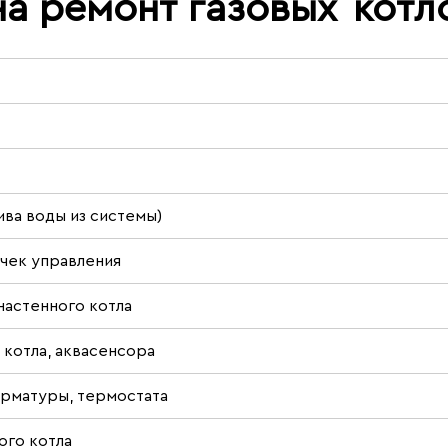
на ремонт газовых
котл
ива воды из системы)
учек управления
настенного котла
котла, аквасенсора
 арматуры, термостата
ого котла