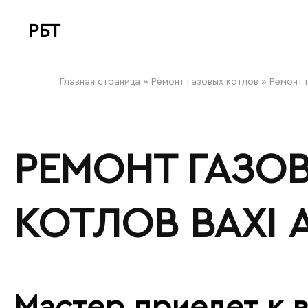
РБТ
bitovayatehnika
Главная страница
»
Ремонт газовых котлов
»
Ремонт 
РЕМОНТ ГАЗО
КОТЛОВ BAXI
Мастер приедет к в