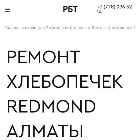
+7 (778) 096 52
РБТ
14
bitovayatehnika
Главная страница
»
Ремонт хлебопечек
»
Ремонт хлебопечек R
РЕМОНТ
ХЛЕБОПЕЧЕК
REDMOND
АЛМАТЫ