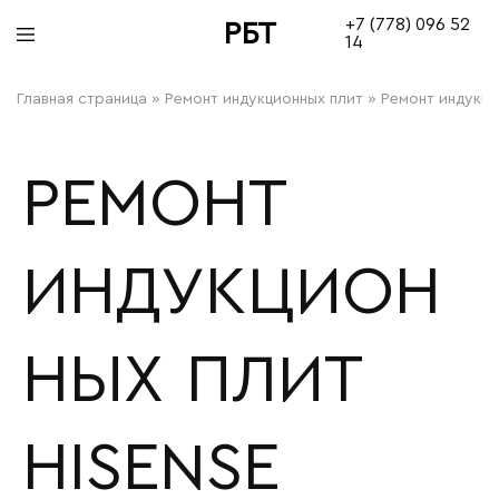
+7 (778) 096 52
РБТ
14
bitovayatehnika
Главная страница
»
Ремонт индукционных плит
»
Ремонт индукци
РЕМОНТ
ИНДУКЦИОН
НЫХ ПЛИТ
HISENSE