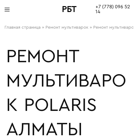
+7 (778) 096 52
РБТ
14
bitovayatehnika
Главная страница
»
Ремонт мультиварок
»
Ремонт мультиварок P
РЕМОНТ
МУЛЬТИВАРО
К POLARIS
АЛМАТЫ