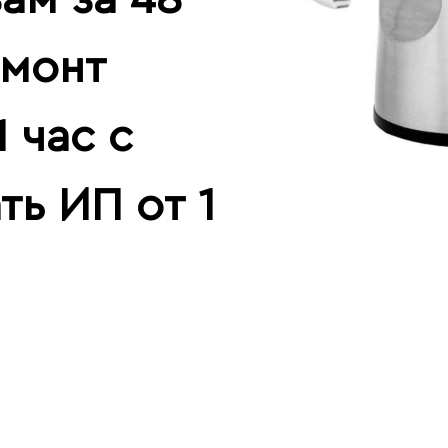
емонт
 час с
ть ИП от 1