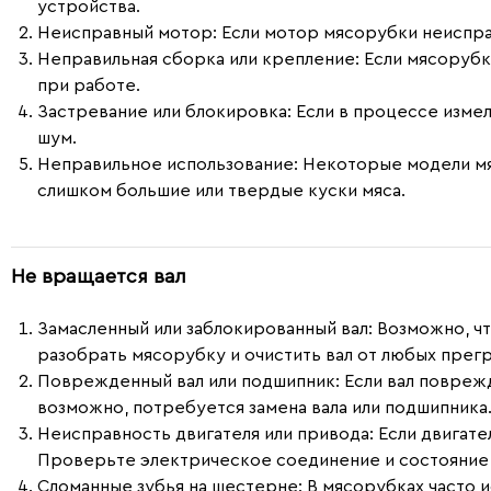
устройства.
Неисправный мотор
: Если мотор мясорубки неиспр
Неправильная сборка или крепление
: Если мясорубк
при работе.
Застревание или блокировка
: Если в процессе изме
шум.
Неправильное использование
: Некоторые модели мя
слишком большие или твердые куски мяса.
Не вращается вал
Замасленный или заблокированный вал
: Возможно, ч
разобрать мясорубку и очистить вал от любых прегр
Поврежденный вал или подшипник
: Если вал повреж
возможно, потребуется замена вала или подшипника
Неисправность двигателя или привода
: Если двигат
Проверьте электрическое соединение и состояние 
Сломанные зубья на шестерне
: В мясорубках часто