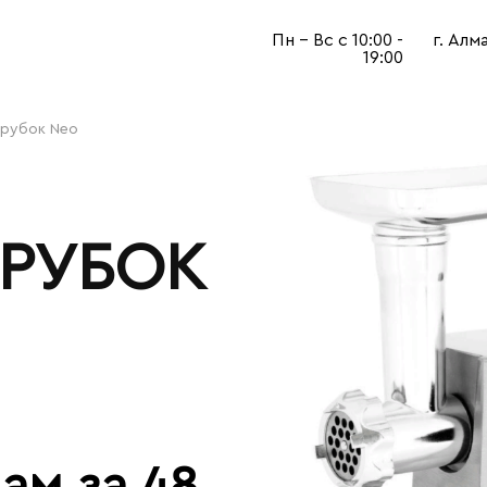
Пн - Вс с 10:00 -
г. Алм
19:00
орубок Neo
РУБОК
ам за 48