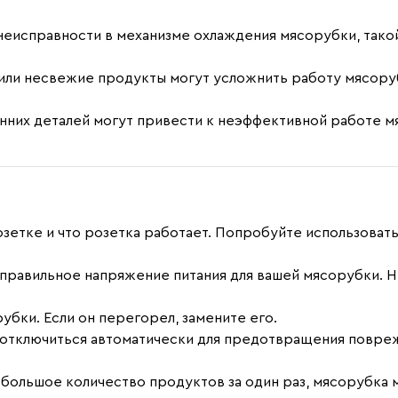
исправности в механизме охлаждения мясорубки, такой 
или несвежие продукты могут усложнить работу мясоруб
них деталей могут привести к неэффективной работе мя
озетке и что розетка работает. Попробуйте использова
е правильное напряжение питания для вашей мясорубки.
бки. Если он перегорел, замените его.
т отключиться автоматически для предотвращения повре
м большое количество продуктов за один раз, мясорубка