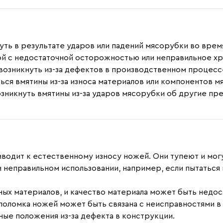
нуть в результате ударов или падений мясорубки во врем
ой с недостаточной осторожностью или неправильное х
 возникнуть из-за дефектов в производственном процесс
ться вмятины из-за износа материалов или компонентов м
озникнуть вмятины из-за ударов мясорубки об другие пр
водит к естественному износу ножей. Они тупеют и могу
 неправильном использовании, например, если пытаться
чных материалов, и качество материала может быть недос
 поломка ножей может быть связана с неисправностями 
ные положения из-за дефекта в конструкции.