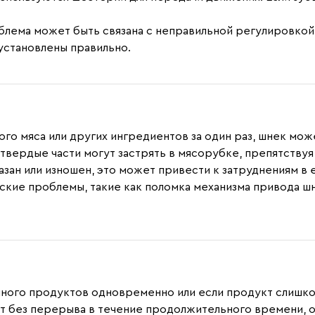
облема может быть связана с неправильной регулировко
 установлены правильно.
ого мяса или других ингредиентов за один раз, шнек мож
е твердые части могут застрять в мясорубке, препятству
азан или изношен, это может привести к затруднениям в е
еские проблемы, такие как поломка механизма привода ш
ного продуктов одновременно или если продукт слишком
т без перерыва в течение продолжительного времени, о