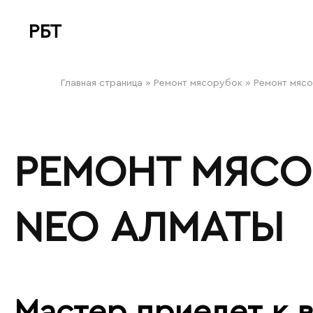
РБТ
bitovayatehnika
Главная страница
»
Ремонт мясорубок
»
Ремонт мяс
РЕМОНТ МЯСО
NEO АЛМАТЫ
Мастер приедет к в