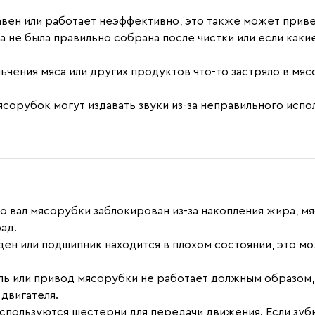
авен или работает неэффективно, это также может прив
а не была правильно собрана после чистки или если каки
льчения мяса или других продуктов что-то застряло в мя
сорубок могут издавать звуки из-за неправильного испол
то вал мясорубки заблокирован из-за накопления жира, м
ад.
ден или подшипник находится в плохом состоянии, это мо
.
ель или привод мясорубки не работает должным образом
двигателя.
 используются шестерни для передачи движения. Если зуб