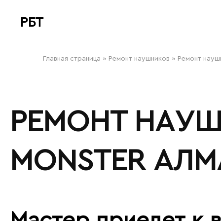
РБТ
bitovayatehnika
Главная страница
»
Ремонт наушников
»
Ремонт науш
РЕМОНТ НАУ
MONSTER АЛМ
Мастер приедет к в