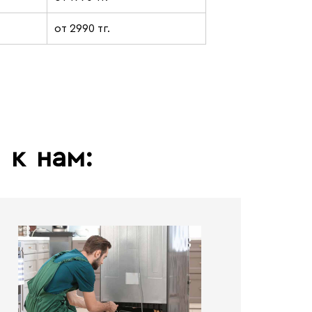
от 2990 тг.
ь
к
нам: