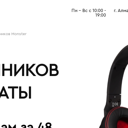
Пн - Вс с 10:00 -
г. Алм
19:00
ников Monster
ШНИКОВ
АТЫ
ам за 48