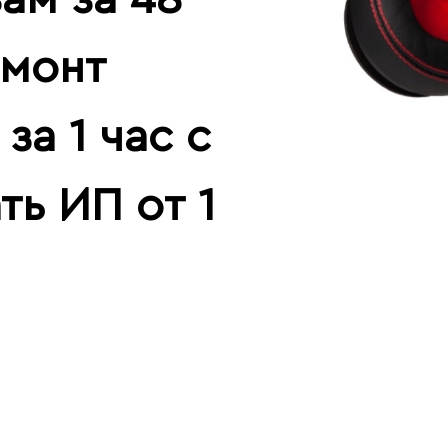
емонт
за 1 час с
ть ИП от 1