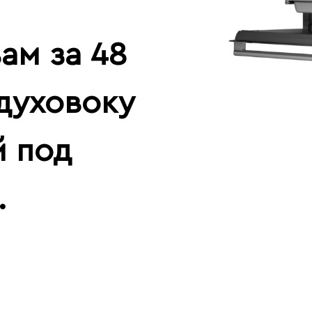
ам за 48
 духовоку
й под
.