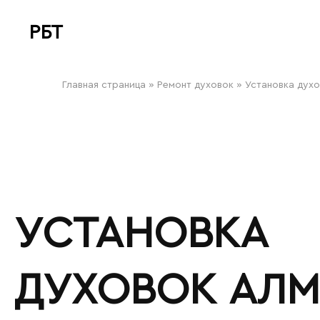
РБТ
bitovayatehnika
Главная страница
»
Ремонт духовок
»
Установка дух
УСТАНОВКА
ДУХОВОК АЛ