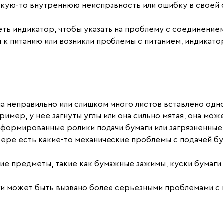
ую-то внутреннюю неисправность или ошибку в своей си
ть индикатор, чтобы указать на проблему с соединение
 к питанию или возникли проблемы с питанием, индикато
ена неправильно или слишком много листов вставлено одн
ример, у нее загнуты углы или она сильно мятая, она мож
деформированные ролики подачи бумаги или загрязненные 
нтере есть какие-то механические проблемы с подачей бу
ние предметы, такие как бумажные зажимы, куски бумаги
аги может быть вызвано более серьезными проблемами с 