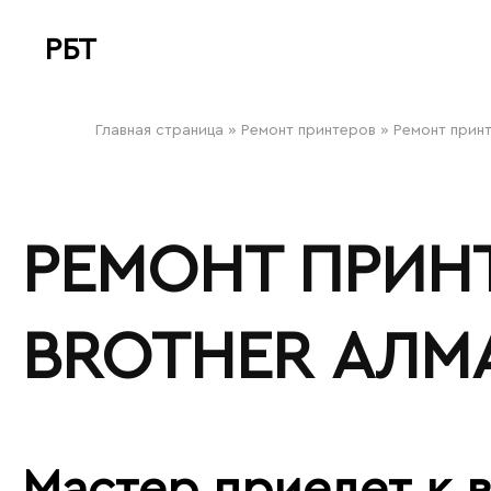
РБТ
bitovayatehnika
Главная страница
»
Ремонт принтеров
»
Ремонт принт
РЕМОНТ ПРИН
BROTHER АЛМ
Мастер приедет к в