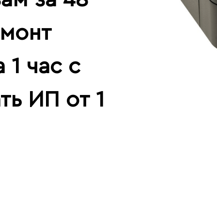
емонт
 1 час с
ть ИП от 1