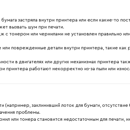
и бумага застряла внутри принтера или если какие-то п
жет вызвать шум при печати.
дж с тонером или чернилами не установлен правильно ил
 или поврежденные детали внутри принтера, такие как р
вности в двигателях или других механизмах принтера та
три принтера работают некорректно из-за пыли или износ
ти (например, заклинивший лоток для бумаги, отсутствие
начения проблемы.
рнил или тонера становится недостаточным для печати, 