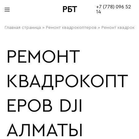
+7 (778) 096 52
РБТ
14
bitovayatehnika
Главная страница
»
Ремонт квадрокоптеров
»
Ремонт квадрокоп
РЕМОНТ
КВАДРОКОПТ
ЕРОВ DJI
АЛМАТЫ