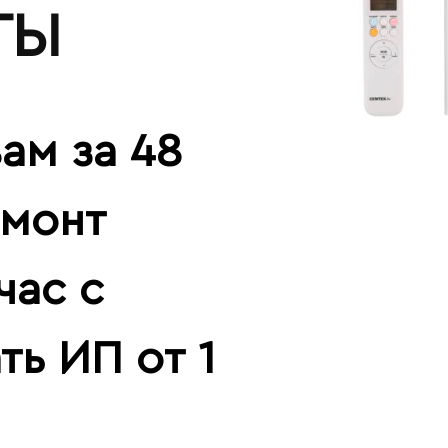
ТЫ
ам за 48
емонт
час с
ть ИП от 1