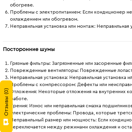
обогреве.
Проблемы с электропитанием
: Если кондиционер н
охлаждением или обогревом.
Неправильная установка или монтаж
: Неправильная
Посторонние шумы
Грязные фильтры:
Загрязненные или засоренные филь
Поврежденные вентиляторы:
Поврежденные лопасти
Неправильная установка:
Неправильная установка и
Проблемы с компрессором:
Дефекты или неисправн
)
Отложения:
Некоторые отложения на внутренних ком
0
Отзывы (
работе.
Трения:
Износ или неправильная смазка подшипнико
Электрические проблемы:
Провода, которые трется 
Неправильный размер или мощность:
Если кондицио
переключается между режимами охлаждения и оста