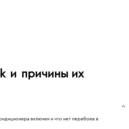
ek
и
причины их
кондиционера включен и что нет перебоев в