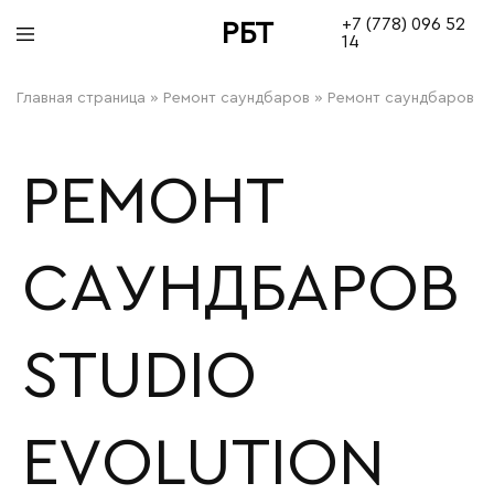
+7 (778) 096 52
РБТ
14
bitovayatehnika
Главная страница
»
Ремонт саундбаров
»
Ремонт саундбаров St
РЕМОНТ
САУНДБАРОВ
STUDIO
EVOLUTION