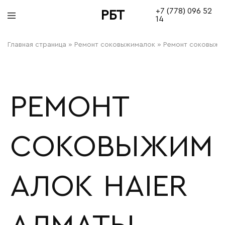
+7 (778) 096 52
РБТ
14
bitovayatehnika
Главная страница
»
Ремонт соковыжималок
»
Ремонт соковыжим
РЕМОНТ
СОКОВЫЖИМ
АЛОК HAIER