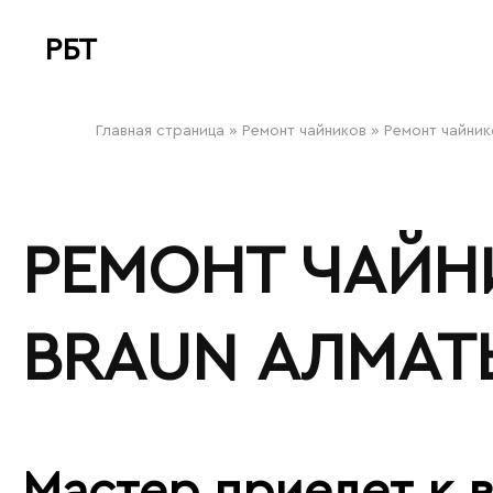
РБТ
bitovayatehnika
Главная страница
»
Ремонт чайников
»
Ремонт чайник
РЕМОНТ ЧАЙН
BRAUN АЛМАТ
Мастер приедет к в