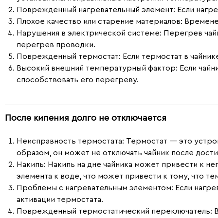
Поврежденный нагревательный элемент
: Если наг
Плохое качество или старение материалов
: Времене
Нарушения в электрической системе
: Перегрев чай
перегрев проводки.
Поврежденный термостат
: Если термостат в чайни
Высокий внешний температурный фактор
: Если чай
способствовать его перегреву.
После кипения долго не отключается
Неисправность термостата
: Термостат — это устро
образом, он может не отключать чайник после дост
Накипь
: Накипь на дне чайника может привести к н
элемента к воде, что может привести к тому, что т
Проблемы с нагревательным элементом
: Если нагр
активации термостата.
Поврежденный термостатический переключатель
: