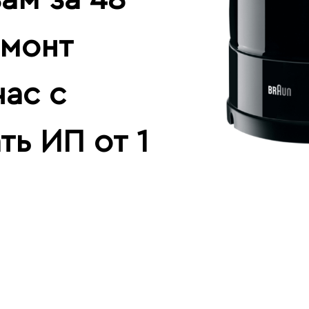
емонт
час с
ть ИП от 1