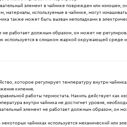
ревательный элемент в чайнике поврежден или изношен, 
м, материалы, используемые в чайнике, могут изнашиват
ника также может быть вызван неполадками в электриче
ке не работает должным образом, он может не регулиров
ник используется в слишком жаркой окружающей среде и
йство, которое регулирует температуру внутри чайника
ижения кипения.
еправильной работы термостата. Накипь действует как из
емпература внутри чайника не достигнет уровня, необход
евательный элемент не работает должным образом, он м
 В некоторых чайниках используется механический или э