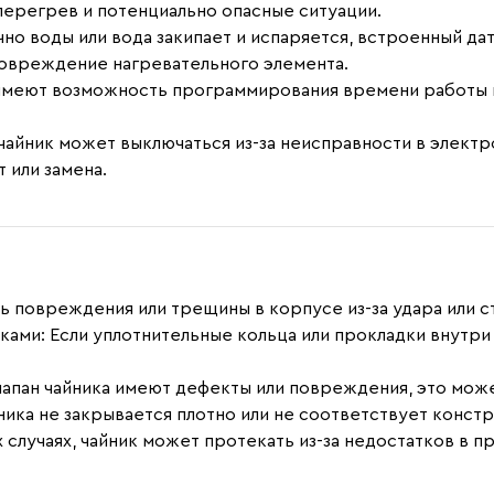
ерегрев и потенциально опасные ситуации.
очно воды или вода закипает и испаряется, встроенный д
повреждение нагревательного элемента.
 имеют возможность программирования времени работы 
 чайник может выключаться из-за неисправности в электр
 или замена.
ись повреждения или трещины в корпусе из-за удара или 
дками
: Если уплотнительные кольца или прокладки внутри
клапан чайника имеют дефекты или повреждения, это може
йника не закрывается плотно или не соответствует конст
х случаях, чайник может протекать из-за недостатков в 