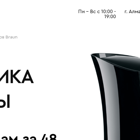
Пн - Вс с 10:00 -
г. Алм
19:00
ов Braun
ИКА
Ы
ам за 48