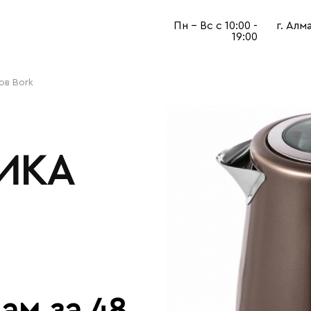
Пн - Вс с 10:00 -
г. Алм
19:00
ов Bork
ИКА
ам за 48