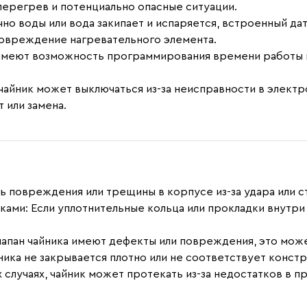
ерегрев и потенциально опасные ситуации.
очно воды или вода закипает и испаряется, встроенный д
повреждение нагревательного элемента.
 имеют возможность программирования времени работы 
 чайник может выключаться из-за неисправности в электр
 или замена.
ись повреждения или трещины в корпусе из-за удара или 
дками
: Если уплотнительные кольца или прокладки внутри
клапан чайника имеют дефекты или повреждения, это може
йника не закрывается плотно или не соответствует конст
х случаях, чайник может протекать из-за недостатков в 