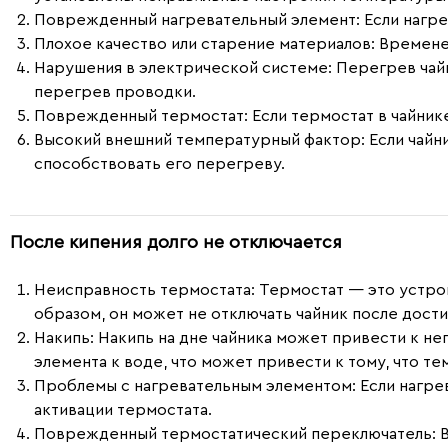
Поврежденный нагревательный элемент
: Если наг
Плохое качество или старение материалов
: Времене
Нарушения в электрической системе
: Перегрев чай
перегрев проводки.
Поврежденный термостат
: Если термостат в чайни
Высокий внешний температурный фактор
: Если чай
способствовать его перегреву.
После кипения долго не отключается
Неисправность термостата
: Термостат — это устро
образом, он может не отключать чайник после дост
Накипь
: Накипь на дне чайника может привести к н
элемента к воде, что может привести к тому, что т
Проблемы с нагревательным элементом
: Если нагр
активации термостата.
Поврежденный термостатический переключатель
: