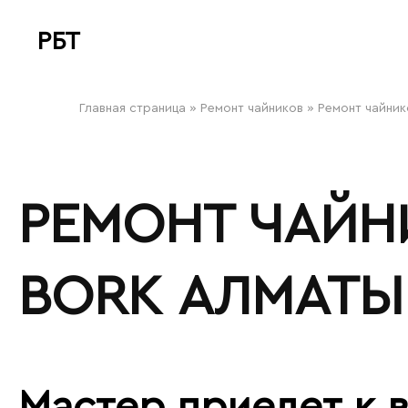
РБТ
bitovayatehnika
Главная страница
»
Ремонт чайников
»
Ремонт чайник
РЕМОНТ ЧАЙН
BORK АЛМАТЫ
Мастер приедет к в