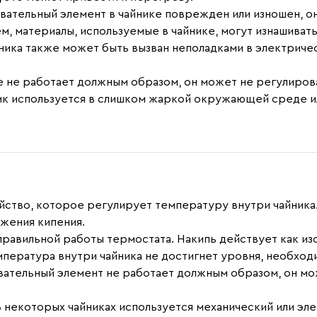
ревательный элемент в чайнике поврежден или изношен, 
м, материалы, используемые в чайнике, могут изнашиват
ника также может быть вызван неполадками в электриче
ке не работает должным образом, он может не регулиров
ник используется в слишком жаркой окружающей среде и
йство, которое регулирует температуру внутри чайника
ижения кипения.
еправильной работы термостата. Накипь действует как из
емпература внутри чайника не достигнет уровня, необход
евательный элемент не работает должным образом, он м
 В некоторых чайниках используется механический или э