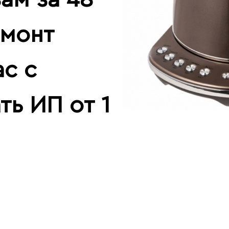
емонт
ас с
ть ИП от 1