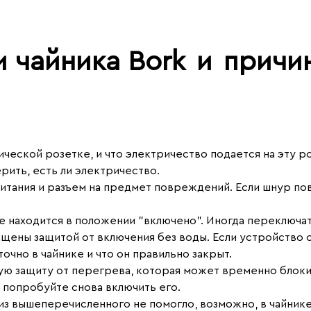
и чайника Bork
и
причин
рической розетке, и что электричество подается на эту
рить, есть ли электричество.
итания и разъем на предмет повреждений. Если шнур пов
ке находится в положении "включено". Иногда переключат
ащены защитой от включения без воды. Если устройство
очно в чайнике и что он правильно закрыт.
ую защиту от перегрева, которая может временно блоки
 попробуйте снова включить его.
о из вышеперечисленного не помогло, возможно, в чайн