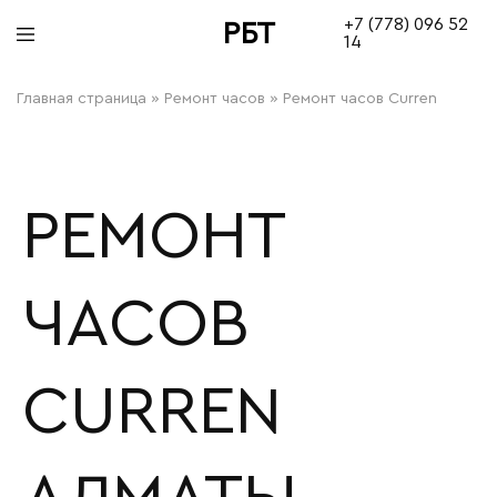
+7 (778) 096 52
РБТ
14
bitovayatehnika
Главная страница
»
Ремонт часов
»
Ремонт часов Curren
РЕМОНТ
ЧАСОВ
CURREN