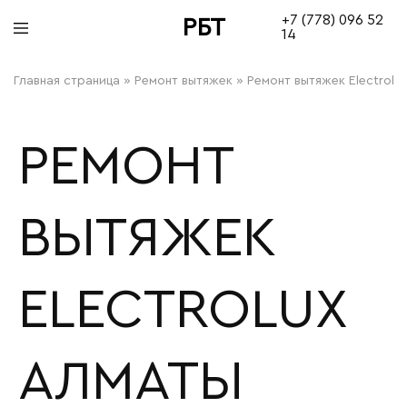
+7 (778) 096 52
РБТ
14
bitovayatehnika
Главная страница
»
Ремонт вытяжек
»
Ремонт вытяжек Electrolu
РЕМОНТ
ВЫТЯЖЕК
ELECTROLUX
АЛМАТЫ