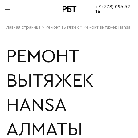
+7 (778) 096 52
РБТ
14
bitovayatehnika
Главная страница
»
Ремонт вытяжек
»
Ремонт вытяжек Hansa
РЕМОНТ
ВЫТЯЖЕК
HANSA
АЛМАТЫ