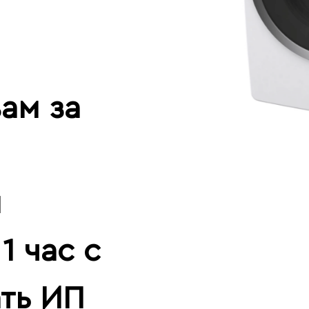
ам за
й
1 час с
ать ИП