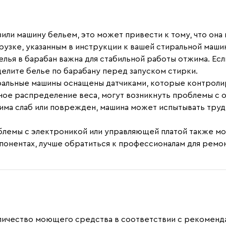
или машину бельем, это может привести к тому, что она
узке, указанным в инструкции к вашей стиральной маши
елья в барабан важна для стабильной работы отжима. Е
лите белье по барабану перед запуском стирки.
льные машины оснащены датчиками, которые контролиру
ое распределение веса, могут возникнуть проблемы с 
има слаб или поврежден, машина может испытывать тру
лемы с электроникой или управляющей платой также могу
понентах, лучше обратиться к профессионалам для ремон
оличество моющего средства в соответствии с рекомен