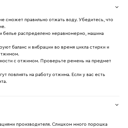
 не сможет правильно отжать воду. Убедитесь, что
не.
сли белье распределено неравномерно, машина
ют баланс и вибрации во время цикла стирки и
отжимом.
дности с отжимом. Проверьте ремень на предмет
т повлиять на работу отжима. Если у вас есть
та.
дациями производителя. Слишком много порошка