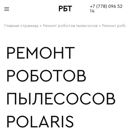
+7 (778) 096 52
РБТ
14
bitovayatehnika
Главная страница
»
Ремонт роботов пылесосов
»
Ремонт робото
РЕМОНТ
РОБОТОВ
ПЫЛЕСОСОВ
POLARIS