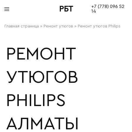
+7 (778) 096 52
РБТ
14
bitovayatehnika
Главная страница
»
Ремонт утюгов
»
Ремонт утюгов Philips
РЕМОНТ
УТЮГОВ
PHILIPS
АЛМАТЫ