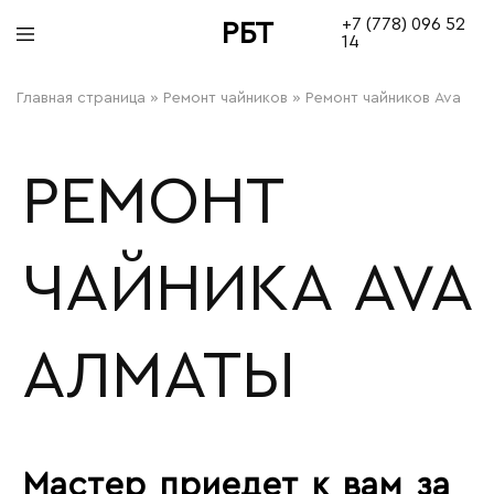
+7 (778) 096 52
РБТ
14
bitovayatehnika
Главная страница
»
Ремонт чайников
»
Ремонт чайников Ava
РЕМОНТ
ЧАЙНИКА AVA
АЛМАТЫ
Мастер приедет к вам за